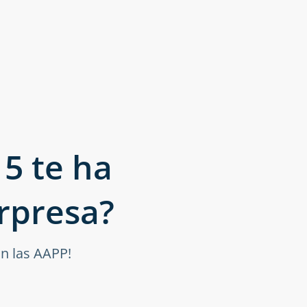
15 te ha
rpresa?
on las AAPP!